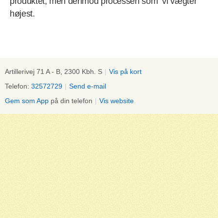
produktet, men derimod processen som vi vægter
højest.
Artillerivej 71 A - B, 2300 Kbh. S
|
Vis på kort
Telefon:
32572729
|
Send e-mail
Gem som App
på din telefon
|
Vis website