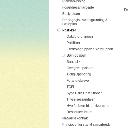
Pladsanvisning
Forældresamarbejde
Do
Bestyrelsen
Pædagogisk Værdigrundlag &
Læreplan
Politikker
Dataforordningen
Politikker
Førskolegruppen / Storgruppen
Børn og søvn
Sund slik
Overgrebspakken
Tidlig Opsporing
Forældrebreve
TOBI
Syge Børn i institutionen
Trivselsessamtaler
Hvorfor børn bider, river m.m
Ressource forum
Netværkskontrakt
Principper for stærkt samarbejde