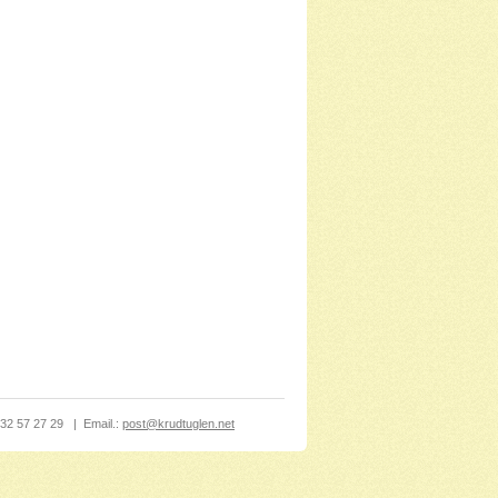
32 57 27 29
|
Email.:
post@krudtuglen.net