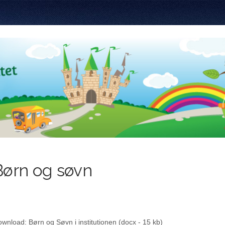
Børn og søvn
wnload: Børn og Søvn i institutionen (docx - 15 kb)