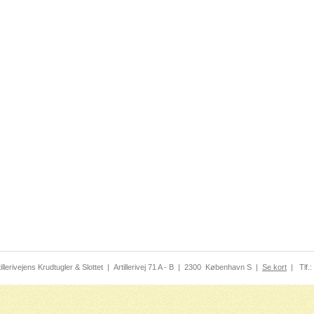
tillerivejens Krudtugler & Slottet
|
Artillerivej 71 A - B
|
2300
København S
|
Se kort
|
Tlf.: